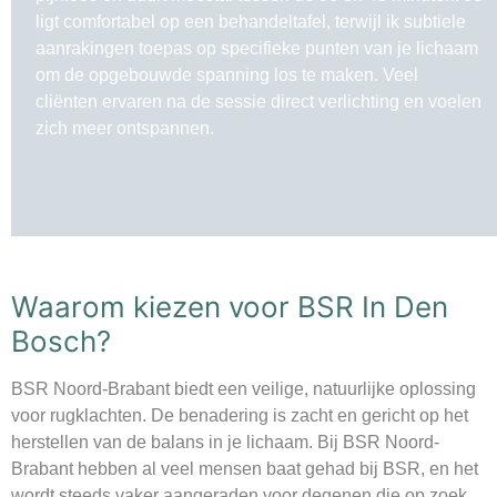
ligt comfortabel op een behandeltafel, terwijl ik subtiele
aanrakingen toepas op specifieke punten van je lichaam
om de opgebouwde spanning los te maken. Veel
cliënten ervaren na de sessie direct verlichting en voelen
zich meer ontspannen.
Waarom kiezen voor BSR In Den
Bosch?
BSR Noord-Brabant biedt een veilige, natuurlijke oplossing
voor rugklachten. De benadering is zacht en gericht op het
herstellen van de balans in je lichaam. Bij BSR Noord-
Brabant hebben al veel mensen baat gehad bij BSR, en het
wordt steeds vaker aangeraden voor degenen die op zoek