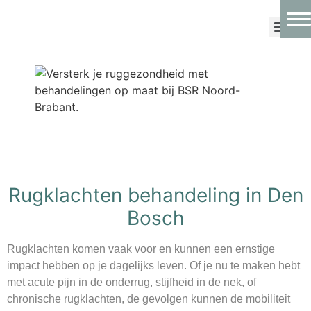
Ga
naar
Start
de
inhoud
Body Stress Release
Welke klachten
Tarieven
Behandelaar
Rugklachten behandeling in Den
Contact
Bosch
Rugklachten komen vaak voor en kunnen een ernstige
impact hebben op je dagelijks leven. Of je nu te maken hebt
met acute pijn in de onderrug, stijfheid in de nek, of
chronische rugklachten, de gevolgen kunnen de mobiliteit