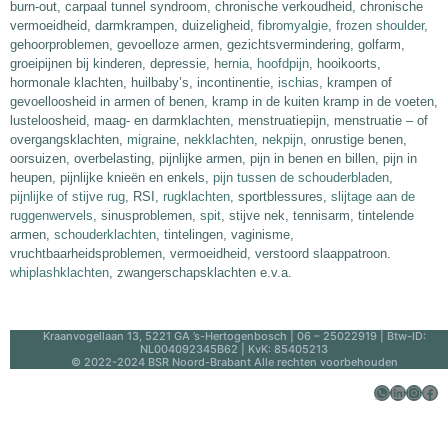
burn-out, carpaal tunnel syndroom, chronische verkoudheid, chronische
vermoeidheid, darmkrampen, duizeligheid,
fibromyalgie
,
frozen shoulder
,
gehoorproblemen, gevoelloze armen, gezichtsvermindering, golfarm,
groeipijnen bij kinderen, depressie,
hernia
,
hoofdpijn,
hooikoorts,
hormonale klachten, huilbaby’s, incontinentie,
ischias,
krampen of
gevoelloosheid in armen of benen, kramp in de kuiten kramp in de voeten,
lusteloosheid, maag- en darmklachten, menstruatiepijn, menstruatie – of
overgangsklachten,
migraine,
nekklachten
,
nekpijn
, onrustige benen,
oorsuizen, overbelasting, pijnlijke armen, pijn in benen en billen, pijn in
heupen, pijnlijke knieën en enkels,
pijn tussen de schouderbladen
,
pijnlijke of stijve rug
, RSI,
rugklachten,
sportblessures,
slijtage aan de
ruggenwervels,
sinusproblemen,
spit
, stijve nek, tennisarm, tintelende
armen,
schouderklachten
, tintelingen, vaginisme,
vruchtbaarheidsproblemen, vermoeidheid, verstoord slaappatroon.
whiplashklachten
, zwangerschapsklachten e.v.a.
Kraanvogellaan 13, 5221 GA ’s-Hertogenbosch | 06 – 25022919 | Btw-ID:
NL004092345B62 | KvK: 85405213
© 2022-2024 BSR Noord-Brabant Alle rechten voorbehouden
WhatsApp
LinkedIn
Instagram
Facebook