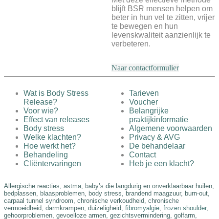
blijft BSR mensen helpen om
beter in hun vel te zitten, vrijer
te bewegen en hun
levenskwaliteit aanzienlijk te
verbeteren.
Naar contactformulier
Wat is Body Stress
Tarieven
Release?
Voucher
Voor wie?
Belangrijke
Effect van releases
praktijkinformatie
Body stress
Algemene voorwaarden
Welke klachten?
Privacy & AVG
Hoe werkt het?
De behandelaar
Behandeling
Contact
Cliëntervaringen
Heb je een klacht?
Allergische reacties, astma, baby’s die langdurig en onverklaarbaar huilen,
bedplassen, blaasproblemen, body stress, brandend maagzuur, burn-out,
carpaal tunnel syndroom, chronische verkoudheid, chronische
vermoeidheid, darmkrampen, duizeligheid,
fibromyalgie
,
frozen shoulder
,
gehoorproblemen, gevoelloze armen, gezichtsvermindering, golfarm,