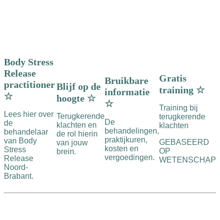
Body Stress
Release
Gratis
Bruikbare
practitioner
Blijf op de
training ☆
informatie
☆
hoogte ☆
☆
Training bij
Lees hier over
Terugkerende
terugkerende
De
de
klachten en
klachten
behandelingen,
behandelaar
de rol hierin
praktijkuren,
van Body
GEBASEERD
van jouw
kosten en
Stress
OP
brein.
vergoedingen.
Release
WETENSCHAP
Noord-
Brabant.