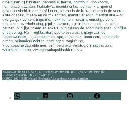
groeipijnen bij kinderen, depressie,
hernia
,
hoofdpijn,
hooikoorts,
hormonale klachten, huilbaby’s, incontinentie,
ischias,
krampen of
gevoelloosheid in armen of benen, kramp in de kuiten kramp in de voeten,
lusteloosheid, maag- en darmklachten, menstruatiepijn, menstruatie – of
overgangsklachten,
migraine,
nekklachten
,
nekpijn
, onrustige benen,
oorsuizen, overbelasting, pijnlijke armen, pijn in benen en billen, pijn in
heupen, pijnlijke knieën en enkels,
pijn tussen de schouderbladen
,
pijnlijke
of stijve rug
, RSI,
rugklachten,
sportblessures,
slijtage aan de
ruggenwervels,
sinusproblemen,
spit
, stijve nek, tennisarm, tintelende
armen,
schouderklachten
, tintelingen, vaginisme,
vruchtbaarheidsproblemen, vermoeidheid, verstoord slaappatroon.
whiplashklachten
, zwangerschapsklachten e.v.a.
Kraanvogellaan 13, 5221 GA ’s-Hertogenbosch | 06 – 25022919 | Btw-ID:
NL004092345B62 | KvK: 85405213
© 2022-2024 BSR Noord-Brabant Alle rechten voorbehouden
WhatsApp
LinkedIn
Instagram
Facebook