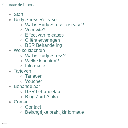
Ga naar de inhoud
Start
Start
Body Stress Release
Wat is Body Stress Release?
Body Stress Release
Voor wie?
Effect van releases
Cliënt ervaringen
Welke klachten
BSR Behandeling
Welke klachten
Tarieven
Wat is Body Stress?
Welke klachten?
Informatie
Behandelaar
Tarieven
Tarieven
Contact
Voucher
Behandelaar
BSR behandelaar
Blog Zuid-Afrika
Contact
Contact
Belangrijke praktijkinformatie