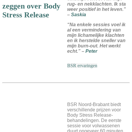
rug- en nekklachten. Ik sta
zeggen over Body
weer positief in het leven.”
Stress Release
–
Saskia
“Na enkele sessies voel ik
al een vermindering van
mijn lichamelijke klachten
en ik herstelde sneller van
mijn burn-out. Het werkt
echt.” –
Peter
BSR ervaringen
BSR Noord-Brabant biedt
verschillende prijzen voor
Body Stress Release-
behandelingen. De eerste
sessie voor volwassenen
duurt ongeveer 60 minuten