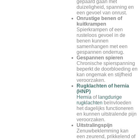
gepaard gaan met
duizeligheid, spanning en
een gevoel van onrust.
Onrustige benen of
kuitkrampen
Spierkrampen of een
rusteloos gevoel in de
benen kunnen
samenhangen met een
gespannen onderrug.
Gespannen spieren
Chronische spierspanning
beperkt de doorbloeding en
kan ongemak en stijfheid
veroorzaken.
Rugklachten of hernia
(HNP)
Hernia
of
langdurige
rugklachten
beïnvloeden
het dagelijks functioneren
en kunnen uitstralende pijn
veroorzaken.
Uitstralingspijn
Zenuwbeklemming kan
een zeurend, prikkelend of