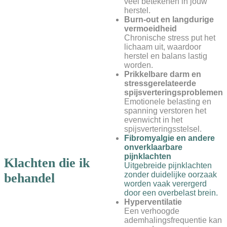
veel betekenen in jouw
herstel.
Burn-out en langdurige
vermoeidheid
Chronische stress put het
lichaam uit, waardoor
herstel en balans lastig
worden.
Prikkelbare darm en
stressgerelateerde
spijsverteringsproblemen
Emotionele belasting en
spanning verstoren het
evenwicht in het
spijsverteringsstelsel.
Fibromyalgie en andere
onverklaarbare
pijnklachten
Klachten die ik
Uitgebreide pijnklachten
zonder duidelijke oorzaak
behandel
worden vaak verergerd
door een overbelast brein.
Hyperventilatie
Een verhoogde
ademhalingsfrequentie kan